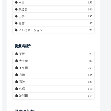
水田
153
藤・フジ
10
鉄道員
146
竹・タケ
9
工事
135
春紫菀・ハルジオン・姫女菀・ヒメジョオン
7
青空
87
栗・クリ
7
イルミネーション
73
芙蓉・フヨウ
7
紅葉
69
百合・ユリ
6
市原アートミックス
68
撮影場所
水仙・スイセン
5
星空
64
平野
373
ポプラ
5
月
63
大久保
307
桃・モモ
4
養老川
57
下矢田
253
菖蒲・アヤメ
4
水鏡
51
月崎
135
合歓木・ネムノキ
4
雲
49
石神
123
ミモザ
3
夕焼け
43
久保
119
椿・ツバキ
3
雪
37
池和田
114
背高泡立草・代萩・セイタカアワダチソウ
3
霧
36
飯給
109
蓮・ハス
3
第一橋梁
36
二日市場
81
玉蜀黍・トウモロコシ
3