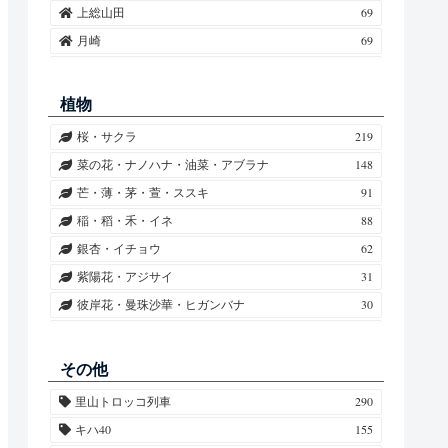
上総山田
69
月崎
69
上総牛久
45
高滝
38
植物
上総鶴舞
34
桜・サクラ
219
上総中野
30
菜の花・ナノハナ・油菜・アブラナ
148
五井
28
芒・薄・茅・萱・ススキ
91
海士有木
26
稲・稻・禾・イネ
88
馬立
22
銀杏・イチョウ
62
上総村上
18
紫陽花・アジサイ
31
上総三又
6
彼岸花・曼珠沙華・ヒガンバナ
30
養老渓谷
4
向日葵・ヒマワリ
28
光風台
4
秋桜・コスモス
26
その他
梅・ウメ
24
里山トロッコ列車
290
柿・カキ
17
キハ40
155
紅葉・椛・モミジ
14