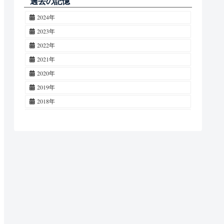
過去の記憶
レール
34
大多喜町
69
木春菊・マーガレット
3
2024年
ライトアップ
33
磯ケ谷
66
百日紅・サルスベリ
3
2023年
猫
31
牛久
59
木蓮・木蘭・モクレン
2
2022年
太陽
27
海士有木
50
ラベンダー
2
2021年
夕日
26
養老
48
立葵・タチアオイ
2
2020年
未成線
24
折津
45
杉菜・スギナ・ツクシ
2
2019年
タブレット交換
24
本郷
43
白詰草・シロツメクサ
2
2018年
朝霜
19
西広
36
ヒナギク・デイジー
2
2017年
富士山
19
山倉
31
烏瓜・カラスウリ
2
2016年
廃線跡
18
村上
27
木槿・ムクゲ
2
2015年
モーターカー
15
大戸
23
梅擬・ウメモドキ
1
2014年
トム
15
馬立
23
蓮華草・レンゲソウ・紫雲英・ゲンゲ
1
2013年
駅名標
15
鴨川市
18
鬱金香・チューリップ
1
2012年
キャラクター
15
五井中央東
15
辛夷・コブシ
1
2011年
朝日
14
五井中央西
15
昼顔・ヒルガオ
1
2010年
案山子
14
奉免
13
松・マツ
1