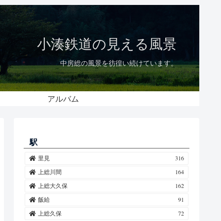
小湊鉄道の見える風景
中房総の風景を彷徨い続けています。
アルバム
駅
里見
316
上総川間
164
上総大久保
162
飯給
91
上総久保
72