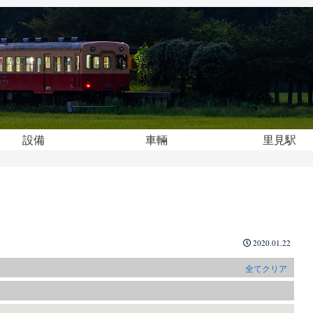
設備
車輛
里見駅
2020.01.22
全てクリア