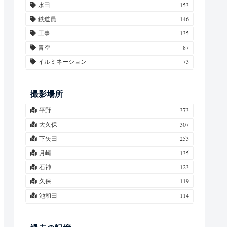
水田
153
藤・フジ
10
鉄道員
146
竹・タケ
9
工事
135
春紫菀・ハルジオン・姫女菀・ヒメジョオン
7
青空
87
栗・クリ
7
イルミネーション
73
芙蓉・フヨウ
7
紅葉
69
百合・ユリ
6
市原アートミックス
68
撮影場所
水仙・スイセン
5
星空
64
平野
373
ポプラ
5
月
63
大久保
307
桃・モモ
4
養老川
57
下矢田
253
菖蒲・アヤメ
4
水鏡
51
月崎
135
合歓木・ネムノキ
4
雲
49
石神
123
ミモザ
3
夕焼け
43
久保
119
椿・ツバキ
3
雪
37
池和田
114
背高泡立草・代萩・セイタカアワダチソウ
3
霧
36
飯給
109
蓮・ハス
3
第一橋梁
36
二日市場
81
玉蜀黍・トウモロコシ
3