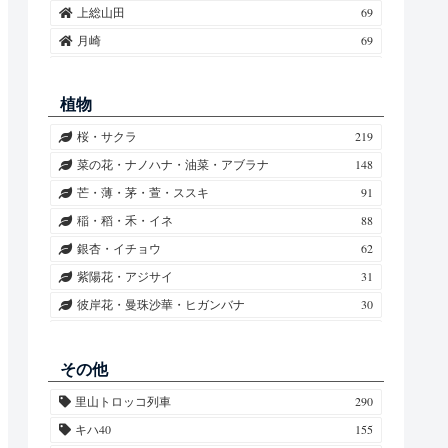
上総山田
69
月崎
69
上総牛久
45
高滝
38
植物
上総鶴舞
34
桜・サクラ
219
上総中野
30
菜の花・ナノハナ・油菜・アブラナ
148
五井
28
芒・薄・茅・萱・ススキ
91
海士有木
26
稲・稻・禾・イネ
88
馬立
22
銀杏・イチョウ
62
上総村上
18
紫陽花・アジサイ
31
上総三又
6
彼岸花・曼珠沙華・ヒガンバナ
30
養老渓谷
4
向日葵・ヒマワリ
28
光風台
4
秋桜・コスモス
26
その他
梅・ウメ
24
里山トロッコ列車
290
柿・カキ
17
キハ40
155
紅葉・椛・モミジ
14