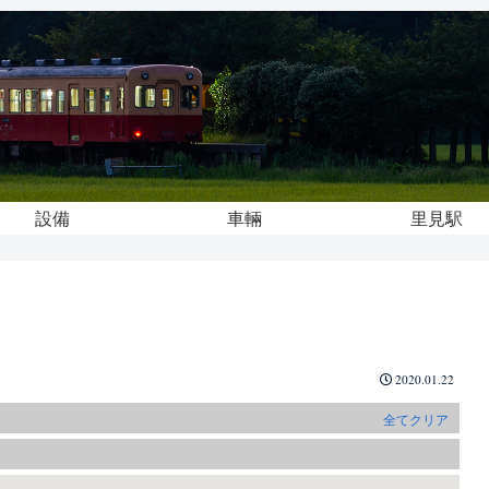
設備
車輛
里見駅
2020.01.22
全てクリア