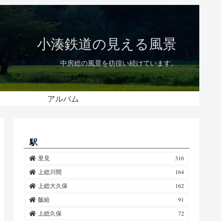
小湊鉄道の見える風景
中房総の風景を彷徨い続けています。
アルバム
駅
里見
316
上総川間
164
上総大久保
162
飯給
91
上総久保
72