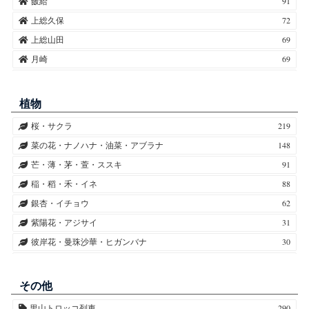
飯給
91
上総久保
72
上総山田
69
月崎
69
上総牛久
45
高滝
38
植物
上総鶴舞
34
桜・サクラ
219
上総中野
30
菜の花・ナノハナ・油菜・アブラナ
148
五井
28
芒・薄・茅・萱・ススキ
91
海士有木
26
稲・稻・禾・イネ
88
馬立
22
銀杏・イチョウ
62
上総村上
18
紫陽花・アジサイ
31
上総三又
6
彼岸花・曼珠沙華・ヒガンバナ
30
養老渓谷
4
向日葵・ヒマワリ
28
光風台
4
秋桜・コスモス
26
その他
梅・ウメ
24
里山トロッコ列車
290