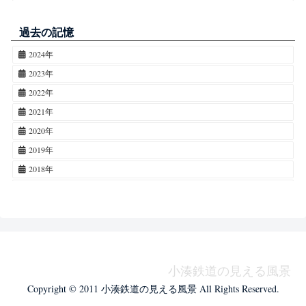
飯給
109
蓮・ハス
3
第一橋梁
36
二日市場
81
玉蜀黍・トウモロコシ
3
過去の記憶
レール
34
大多喜町
69
木春菊・マーガレット
3
2024年
ライトアップ
33
磯ケ谷
66
百日紅・サルスベリ
3
2023年
猫
31
牛久
59
木蓮・木蘭・モクレン
2
2022年
太陽
27
海士有木
50
ラベンダー
2
2021年
夕日
26
養老
48
立葵・タチアオイ
2
2020年
未成線
24
折津
45
杉菜・スギナ・ツクシ
2
2019年
タブレット交換
24
本郷
43
白詰草・シロツメクサ
2
2018年
朝霜
19
西広
36
ヒナギク・デイジー
2
2017年
富士山
19
山倉
31
烏瓜・カラスウリ
2
2016年
廃線跡
18
村上
27
木槿・ムクゲ
2
2015年
モーターカー
15
大戸
23
梅擬・ウメモドキ
1
2014年
トム
15
馬立
23
蓮華草・レンゲソウ・紫雲英・ゲンゲ
1
2013年
駅名標
15
小湊鉄道の見える風景
鴨川市
18
鬱金香・チューリップ
1
2012年
キャラクター
15
Copyright © 2011 小湊鉄道の見える風景 All Rights Reserved.
五井中央東
15
辛夷・コブシ
1
2011年
朝日
14