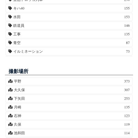
柿・カキ
17
キハ40
155
紅葉・椛・モミジ
14
水田
153
藤・フジ
10
鉄道員
146
竹・タケ
9
工事
135
春紫菀・ハルジオン・姫女菀・ヒメジョオン
7
青空
87
栗・クリ
7
イルミネーション
73
芙蓉・フヨウ
7
紅葉
69
百合・ユリ
6
市原アートミックス
68
撮影場所
水仙・スイセン
5
星空
64
平野
373
ポプラ
5
月
63
大久保
307
桃・モモ
4
養老川
57
下矢田
253
菖蒲・アヤメ
4
水鏡
51
月崎
135
合歓木・ネムノキ
4
雲
49
石神
123
ミモザ
3
夕焼け
43
久保
119
椿・ツバキ
3
雪
37
池和田
114
背高泡立草・代萩・セイタカアワダチソウ
3
霧
36