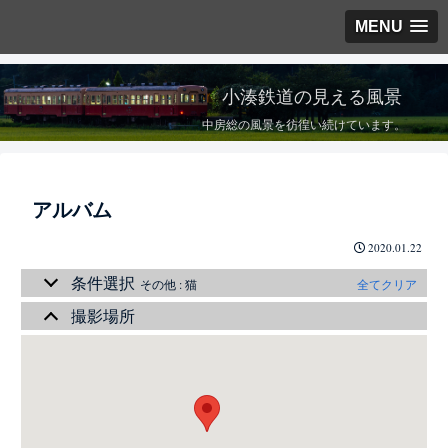
MENU
小湊鉄道の見える風景
中房総の風景を彷徨い続けています。
アルバム
2020.01.22
条件選択
その他 : 猫
全てクリア
撮影場所