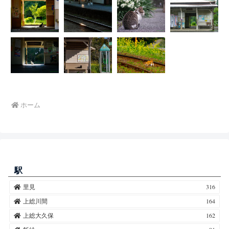
ホーム
駅
里見
316
上総川間
164
上総大久保
162