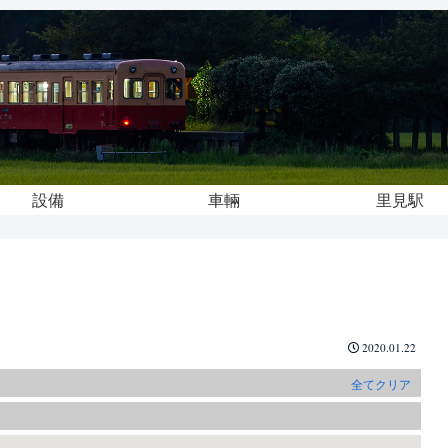
設備
車輛
里見駅
2020.01.22
全てクリア