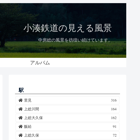
小湊鉄道の見える風景
中房総の風景を彷徨い続けています。
アルバム
駅
里見
316
上総川間
164
上総大久保
162
飯給
91
上総久保
72