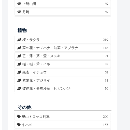
上総山田
69
月崎
69
上総牛久
45
高滝
38
植物
上総鶴舞
34
桜・サクラ
219
上総中野
30
菜の花・ナノハナ・油菜・アブラナ
148
五井
28
芒・薄・茅・萱・ススキ
91
海士有木
26
稲・稻・禾・イネ
88
馬立
22
銀杏・イチョウ
62
上総村上
18
紫陽花・アジサイ
31
上総三又
6
彼岸花・曼珠沙華・ヒガンバナ
30
養老渓谷
4
向日葵・ヒマワリ
28
光風台
4
秋桜・コスモス
26
その他
梅・ウメ
24
里山トロッコ列車
290
柿・カキ
17
キハ40
155
紅葉・椛・モミジ
14