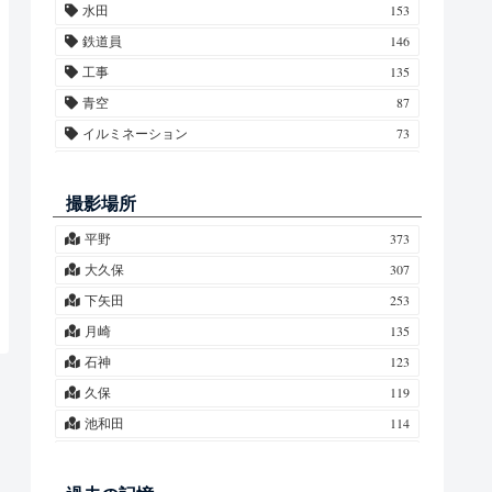
水田
153
藤・フジ
10
鉄道員
146
竹・タケ
9
工事
135
春紫菀・ハルジオン・姫女菀・ヒメジョオン
7
青空
87
栗・クリ
7
イルミネーション
73
芙蓉・フヨウ
7
紅葉
69
百合・ユリ
6
市原アートミックス
68
撮影場所
水仙・スイセン
5
星空
64
平野
373
ポプラ
5
月
63
大久保
307
桃・モモ
4
養老川
57
下矢田
253
菖蒲・アヤメ
4
水鏡
51
月崎
135
合歓木・ネムノキ
4
雲
49
石神
123
ミモザ
3
夕焼け
43
久保
119
椿・ツバキ
3
雪
37
池和田
114
背高泡立草・代萩・セイタカアワダチソウ
3
霧
36
飯給
109
蓮・ハス
3
第一橋梁
36
二日市場
81
玉蜀黍・トウモロコシ
3